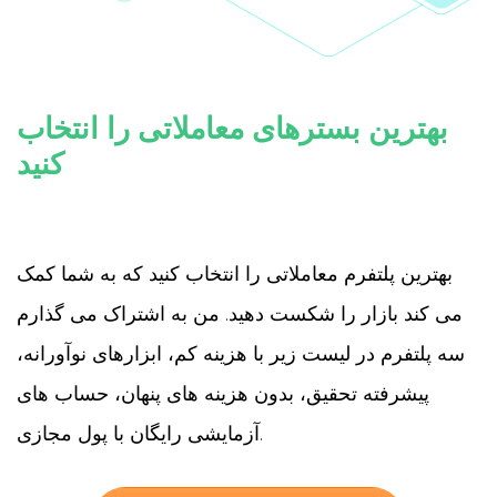
Hrvatski
हिन्दी
עִבְרִית
ελληνικά
Norsk
Slovenčina
بهترین بسترهای معاملاتی را انتخاب
Slovenščina
Af-
Soomaali
کنید
Kiswahili
Basa Sunda
Filipino
Suomi
čeština
Svenska
بهترین پلتفرم معاملاتی را انتخاب کنید که به شما کمک
Gàidhlig (na
h-Alba)
می کند بازار را شکست دهید. من به اشتراک می گذارم
سه پلتفرم در لیست زیر با هزینه کم، ابزارهای نوآورانه،
پیشرفته تحقیق، بدون هزینه های پنهان، حساب های
آزمایشی رایگان با پول مجازی.