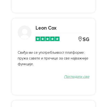
Leon Cox
SG
Свиђа ми се употребљивост платформе:
пружа савете и пречице за све најважније
функције.
Погледати све