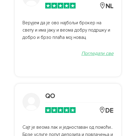
NL
Верујем да је ово најбољи брокер на
свету и има јаку и веома добру подршку и
добро и брзо плаћа мој новац
Погледати све
QO
DE
Сајт је веома лак и једноставан од помоћи..
Брзе услуге попут депозита и повлачења и