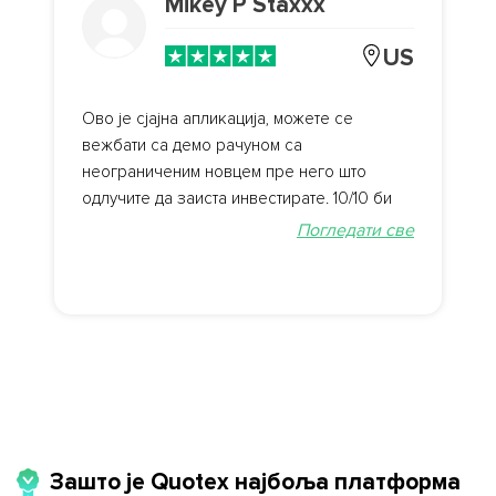
Mikey P Staxxx
US
Ово је сјајна апликација, можете се
вежбати са демо рачуном са
неограниченим новцем пре него што
одлучите да заиста инвестирате. 10/10 би
препоручио!
Погледати све
Зашто је Quotex најбоља платформа