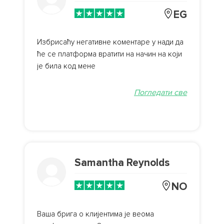
EG
Избрисаћу негативне коментаре у нади да
ће се платформа вратити на начин на који
је била код мене
Погледати све
Samantha Reynolds
NO
Ваша брига о клијентима је веома