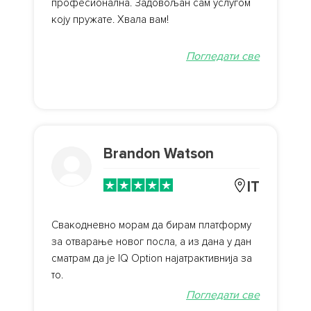
професионална. Задовољан сам услугом
коју пружате. Хвала вам!
Погледати све
Brandon Watson
IT
Свакодневно морам да бирам платформу
за отварање новог посла, а из дана у дан
сматрам да је IQ Option најатрактивнија за
то.
Погледати све