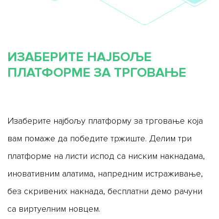
Hrvatski
हिन्दी
ελληνικά
עִבְרִית
Norsk
Slovenčina
ИЗАБЕРИТЕ НАЈБОЉЕ
Slovenščina
Af-
Soomaali
ПЛАТФОРМЕ ЗА ТРГОВАЊЕ
Kiswahili
Basa Sunda
Filipino
Suomi
čeština
Svenska
Изаберите најбољу платформу за трговање која
Gàidhlig (na
h-Alba)
вам помаже да победите тржиште. Делим три
платформе на листи испод са ниским накнадама,
иновативним алатима, напредним истраживање,
без скривених накнада, бесплатни демо рачуни
са виртуелним новцем.