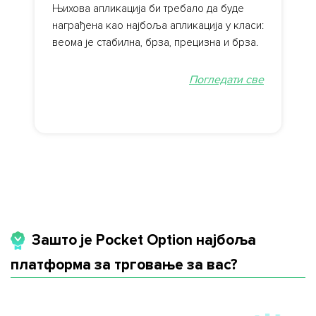
Њихова апликација би требало да буде
награђена као најбоља апликација у класи:
веома је стабилна, брза, прецизна и брза.
Погледати све
Зашто је Pocket Option најбоља
платформа за трговање за вас?