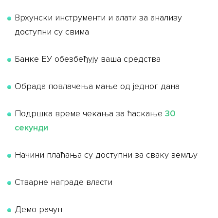
Врхунски инструменти и алати за анализу
доступни су свима
Банке ЕУ обезбеђују ваша средства
Обрада повлачења мање од једног дана
Подршка време чекања за ћаскање
30
секунди
Начини плаћања су доступни за сваку земљу
Стварне награде власти
Демо рачун