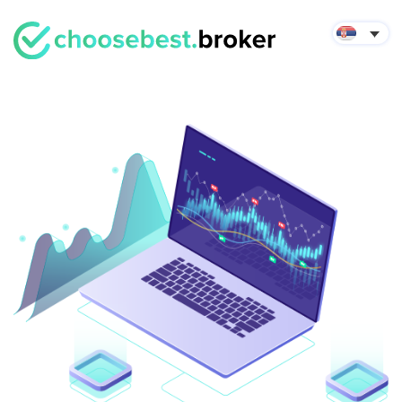
English
Русский
Português
Español
Italiano
Polski
Українська
Latviešu
Lietuvių
Eesti keel
Nederlands
Indonesian
Français
Thai
Deutsch
Tiếng Việt
العربية
Malay
中文
Türkçe
日本語
한국어
فارسی
Română