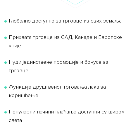
Глобално доступно за трговце из свих земаља
Прихвата трговце из САД, Канаде и Европске
уније
Нуди јединствене промоције и бонусе за
трговце
Функција друштвеног трговања лака за
коришћење
Популарни начини плаћања доступни су широм
света