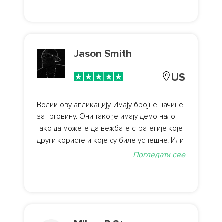
Jason Smith
US
Волим ову апликацију. Имају бројне начине
за трговину. Они такође имају демо налог
тако да можете да вежбате стратегије које
други користе и које су биле успешне. Или
пробајте свој. Нема кашњења у
Погледати све
депозитима или повлачењима. Сваког
викенда дају промотивне понуде. Далеко
ово је апликација за трговање.