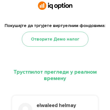
Покушајте да тргујете виртуелним фондовима:
Отворите Демо налог
Трустпилот прегледи у реалном
времену
elwaleed helmay