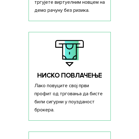
тргујете виртуелним новцем на
демо рачуну без ризика.
НИСКО ПОВЛАЧЕЊЕ
Лако повуците свој први
профит од трговања да бисте
били сигурни у поузданост
брокера.