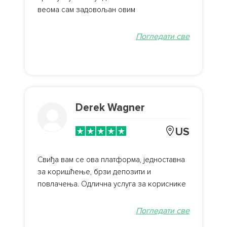
веома сам задовољан овим
Погледати све
Derek Wagner
US
Свиђа вам се ова платформа, једноставна
за коришћење, брзи депозити и
повлачења. Одлична услуга за кориснике
Погледати све