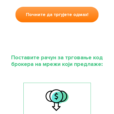
Почните да тргујете одмах!
Поставите рачун за трговање код
брокера на мрежи који предлаже: