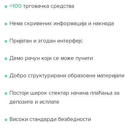
+100
трговачка средства
Нема скривених информација и накнада
Пријатан и згодан интерфејс
Демо рачун који се може пунити
Добро структурирани образовни материјали
Постоји широк спектар начина плаћања за
депозите и исплате
Високи стандарди безбедности