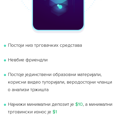
Постоји низ трговачких средстава
Невбие фриендли
Постоје јединствени образовни материјали,
корисни видео туторијали, веродостојни чланци
о анализи тржишта
Најнижи минимални депозит је
$10
, а минимални
трговински износ је
$1